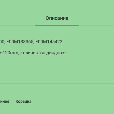
Описание
00, F00M133365, F00M145422.
-120mm, количество диодов-6.
анное
Корзина