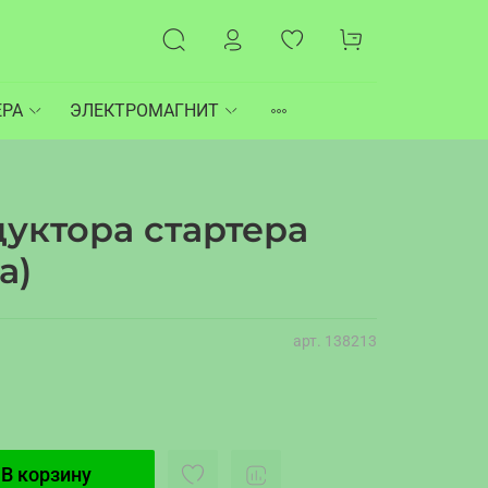
ЕРА
ЭЛЕКТРОМАГНИТ
уктора стартера
а)
арт.
138213
В корзину