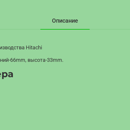
Описание
изводства Hitachi
нний-66mm, высота-33mm.
ера