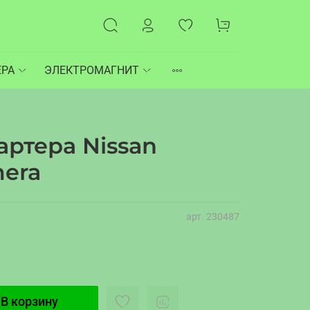
ЕРА
ЭЛЕКТРОМАГНИТ
ртера Nissan
mera
арт.
230487
В корзину