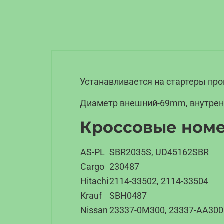
Устанавливается на стартеры про
Диаметр внешний-69mm, внутре
Кроссовые ном
AS-PL
SBR2035S, UD45162SBR
Cargo
230487
Hitachi
2114-33502, 2114-33504
Krauf
SBH0487
Nissan
23337-0M300, 23337-AA300