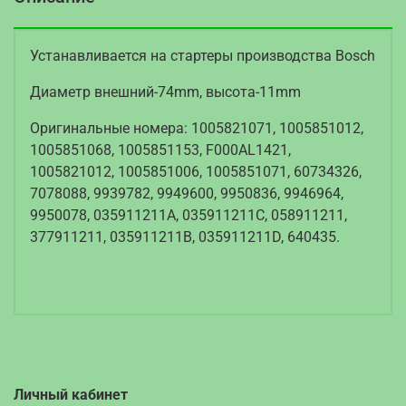
Устанавливается на стартеры производства Bosch
Диаметр внешний-74mm, высота-11mm
Оригинальные номера: 1005821071, 1005851012,
1005851068, 1005851153, F000AL1421,
1005821012, 1005851006, 1005851071, 60734326,
7078088, 9939782, 9949600, 9950836, 9946964,
9950078, 035911211A, 035911211C, 058911211,
377911211, 035911211B, 035911211D, 640435
.
Личный кабинет