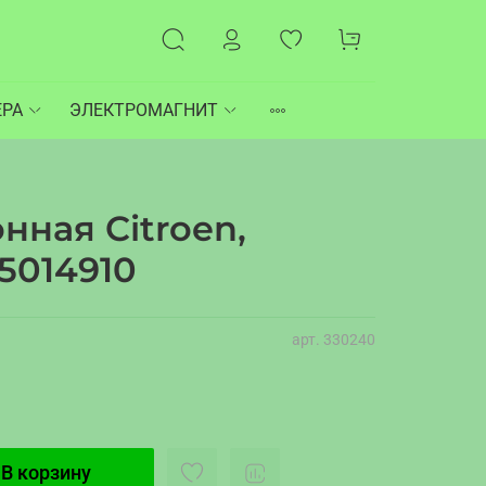
ЕРА
ЭЛЕКТРОМАГНИТ
нная Citroen,
5014910
арт.
330240
В корзину