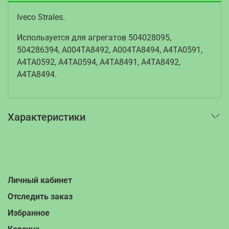
Iveco Strales.
Используется для агрегатов 504028095,
504286394, A004TA8492, A004TA8494, A4TA0591,
A4TA0592, A4TA0594, A4TA8491, A4TA8492,
A4TA8494.
Характеристики
Личный кабинет
Отследить заказ
Избранное