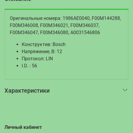
Оригинальные номера: 1986AE0040, F00M144288,
F00M346008, F00M346021, F00M346037,
F00M346047, F00M346080, A0031546806
Конструктив: Bosch
Напряжение, В: 12
Протокол: LIN
I.D. : 56
Характеристики
Личный кабинет