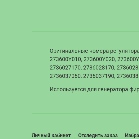
Оригинальные номера регулятора:
273600Y010, 273600Y020, 273600Y
2736027170, 2736028170, 2736028
2736037060, 2736037190, 2736038
Используется для генератора фи
Личный кабинет
Отследить заказ
Избр