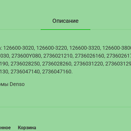
Описание
 126600-3020, 126600-3220, 126600-3320, 126600-380
030, 273600Y080, 2736021210, 2736026160, 273602617
190, 2736028250, 2736028260, 2736031220, 273603129
130, 2736047140, 2736047160.
рмы Denso
анное
Корзина